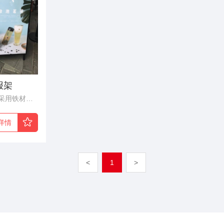
报架
铁质折叠海报展架采用铁材质喷漆的展架，加上海报画面组合而成的展架。展架的海报画面有两种模式展示，一种是直接使用海报，另一种是用海报画裱板到KT板上。画面制作：1、海报展架采用的是插入式安装画面，不管是直接使用海报画还是把画裱板到板材都是一样可以方便更换画面，安装画面。2、一种海报画面制作采用的是背胶合成纸经过写真机打印，在用覆膜机覆上一层保护膜制作出来的。3、另一种是用裱板机在把刚才制作好的海报画面裱板到KT板上，减掉多余画面即可。知识小提示：画面裱板的板材不止KT板，还可以使用PVC板或其它板材都可以。
详情
<
1
>