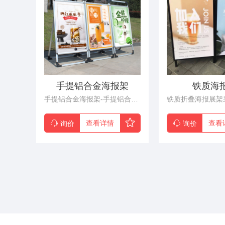
手提铝合金海报架
铁质海
手提铝合金海报架-手提铝合金海报架销售-东莞手提铝合金海报架厂家，手提海报架无论是单面还是双面，它们采用的架体都是用的铝合金材质的可折叠款，画面采用的是KT板或PVC板制作的海报画面组合在一起的架子。结构：铝合金架体、KT板或PVC板、海报、配件。特点：手提携带方便、折叠不占空间、耐久、防腐蚀、防晒、防水、造型时尚、外观简洁、更换方便、适用范围广。适用：超市、美甲店、健身馆、服装店、咖啡店、奶茶店、美食店、酒店、KTV、电影院、房地产、租房售房、招聘、展厅、牛排餐厅。
查看详情
查看
询价
询价