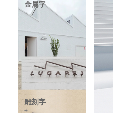
金属字
雕刻字