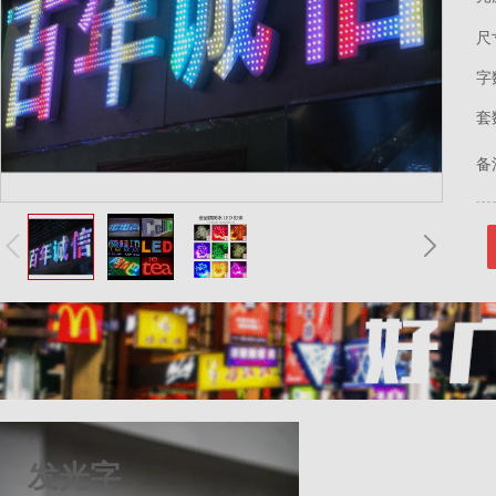
尺
字
套
备
发光字