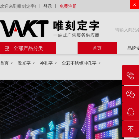
X
欢迎来到唯刻定字!
登录
免费注册
全部产品分类
首页
品牌
首页
>
发光字
>
冲孔字
>
全彩不锈钢冲孔字
>
物
等
电
工
光