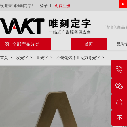
X
欢迎来到唯刻定字!
登录
免费注册
全部产品分类
首页
品牌
首页
>
发光字
>
背光字
>
不锈钢烤漆亚克力背光字
>
物
等
电
工
烤