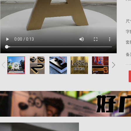
尺
字
套
备