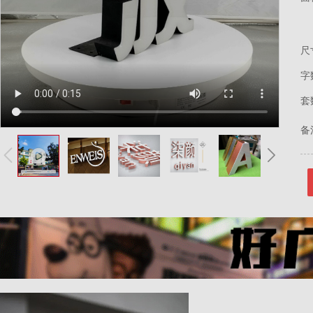
尺
字
套
备