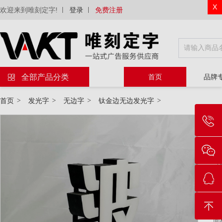
X
欢迎来到唯刻定字!
登录
免费注册
全部产品分类
首页
品牌
首页
>
发光字
>
无边字
>
钛金边无边发光字
>
物
等
电
工
面