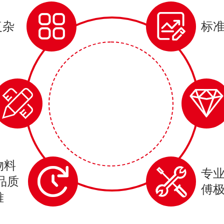
复杂
标
物料
专
品质
傅
难