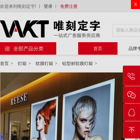
X
欢迎来到唯刻定字!
登录
免费注册
全部产品分类
首页
品牌
首页
>
灯箱
>
软膜灯箱
>
铝型材软膜灯箱
>
物
材
工
尺
套