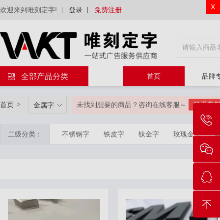
X
欢迎来到唯刻定字!
登录
免费注册
全部产品分类
首页
品牌
首页
>
未找到想要的商品？咨询在线客服～
联系客
金属字
二级分类：
不锈钢字
铁皮字
钛金字
玫瑰金字