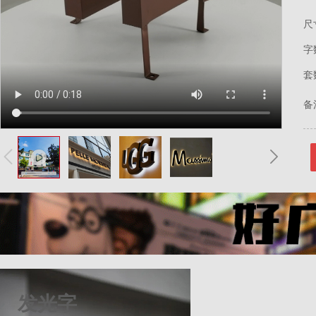
尺
字
套
备
发光字