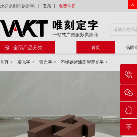
X
欢迎来到唯刻定字!
登录
免费注册
全部产品分类
首页
品牌
首页
>
发光字
>
背光字
>
不锈钢烤漆高脚背光字
>
物
等
电
工