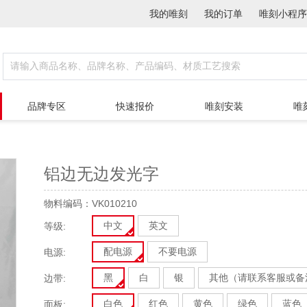
我的唯刻
我的订单
唯刻小程序
品牌专区
快速报价
唯刻安装
唯
铝边无边发光字
物料编码：VK010210
中文
英文
等级:
配电源
不要电源
电源:
黑
白
银
其他（请联系客服或备
边带:
白色
红色
黄色
绿色
蓝色
面板: