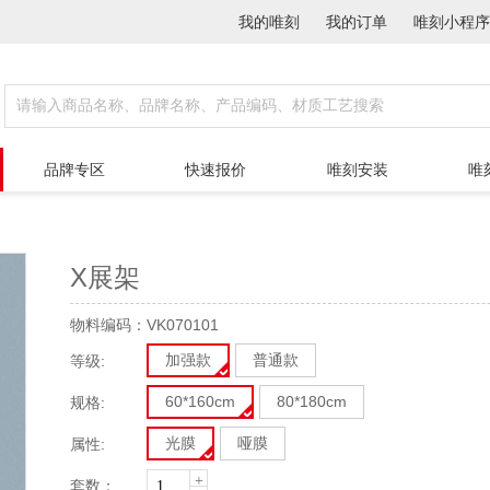
我的唯刻
我的订单
唯刻小程序
品牌专区
快速报价
唯刻安装
唯
X展架
物料编码：VK070101
加强款
普通款
等级:
60*160cm
80*180cm
规格:
光膜
哑膜
属性:
+
套数：