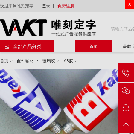
X
欢迎来到唯刻定字!
登录
免费注册
全部产品分类
首页
品牌
首页
>
配件辅材
>
玻璃胶
>
AB胶
>
物
等
规
套
备